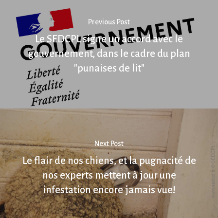
Previous Post
Le SEDCPL signe un accord avec le
gouvernement, dans le cadre du plan
"punaises de lit"
Next Post
Le flair de nos chiens, et la pugnacité de
nos experts mettent à jour une
infestation encore jamais vue!