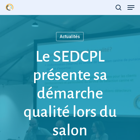
Men
Skip
search
to
main
content
Actualités
Le SEDCPL
présente sa
démarche
qualité lors du
salon